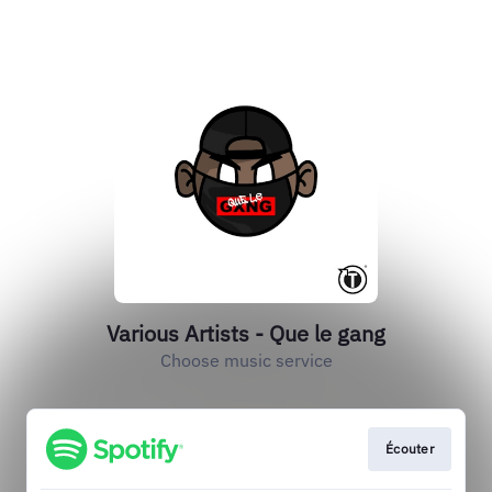
Various Artists - Que le gang
Choose music service
Écouter